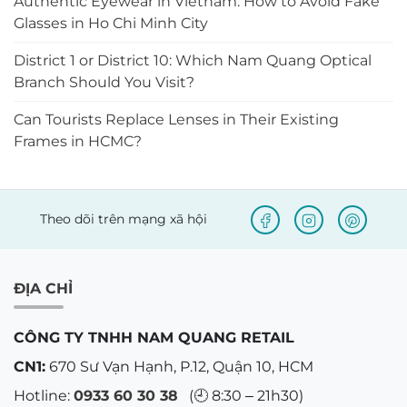
Authentic Eyewear in Vietnam: How to Avoid Fake
Glasses in Ho Chi Minh City
District 1 or District 10: Which Nam Quang Optical
Branch Should You Visit?
Can Tourists Replace Lenses in Their Existing
Frames in HCMC?
Theo dõi trên mạng xã hội
ĐỊA CHỈ
CÔNG TY TNHH NAM QUANG RETAIL
CN1:
670 Sư Vạn Hạnh, P.12, Quận 10, HCM
Hotline:
0933 60 30 38
(🕘 8:30 – 21h30)