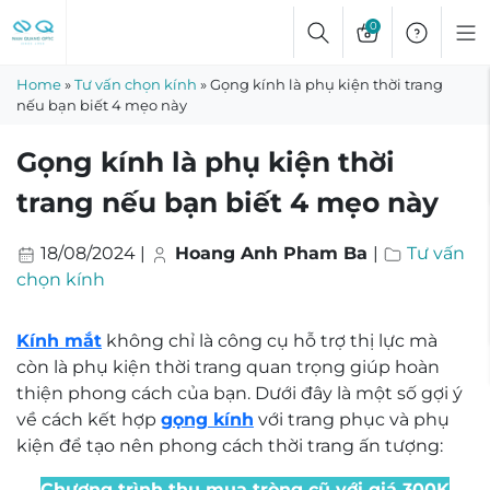
Skip
0
to
content
Home
»
Tư vấn chọn kính
»
Gọng kính là phụ kiện thời trang
nếu bạn biết 4 mẹo này
Gọng kính là phụ kiện thời
trang nếu bạn biết 4 mẹo này
18/08/2024
|
Hoang Anh Pham Ba
|
Tư vấn
chọn kính
Kính mắt
không chỉ là công cụ hỗ trợ thị lực mà
còn là phụ kiện thời trang quan trọng giúp hoàn
thiện phong cách của bạn. Dưới đây là một số gợi ý
về cách kết hợp
gọng kính
với trang phục và phụ
kiện để tạo nên phong cách thời trang ấn tượng:
Chương trình thu mua tròng cũ với giá 300K