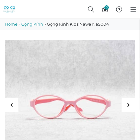
Skip
0
to
content
Home
»
Gọng Kính
»
Gọng Kính Kids Nawa Na9004