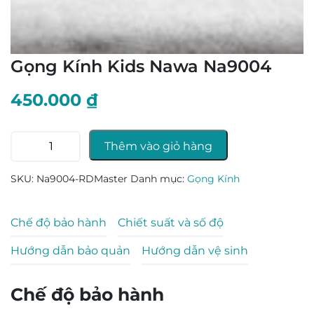
Gọng Kính Kids Nawa Na9004
450.000
₫
Gọng
Thêm vào giỏ hàng
Kính
Kids
SKU:
Na9004-RDMaster
Danh mục:
Gọng Kính
Nawa
Na9004
số
Chế độ bảo hành
Chiết suất và số độ
lượng
Hướng dẫn bảo quản
Hướng dẫn vệ sinh
Chế độ bảo hành