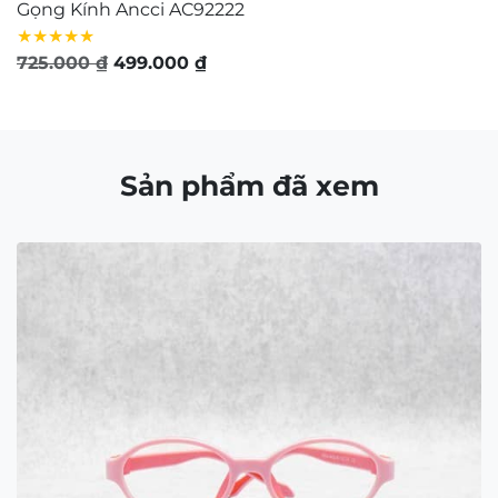
Gọng Kính Ancci AC92222
G
★★★★★
★
Giá
Giá
725.000
₫
499.000
₫
7
gốc
hiện
là:
tại
725.000 ₫.
là:
499.000 ₫.
Sản phẩm đã xem