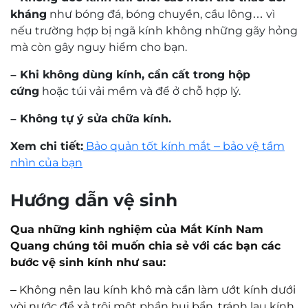
kháng
như bóng đá, bóng chuyền, cầu lông… vì
nếu trường hợp bị ngã kính không những gãy hỏng
mà còn gây nguy hiểm cho bạn.
– Khi không dùng kính, cần cất trong hộp
cứng
hoặc túi vải mềm và để ở chỗ hợp lý.
– Không tự ý sửa chữa kính.
Xem chi tiết:
Bảo quản tốt kính mắt – bảo vệ tầm
nhìn của bạn
Hướng dẫn vệ sinh
Qua những kinh nghiệm của Mắt Kính Nam
Quang chúng tôi muốn chia sẻ với các bạn các
bước vệ sinh kính như sau:
–
Không nên lau kính khô mà cần làm ướt kính dưới
vòi nước để xả trôi một phần bụi bẩn, tránh lau kính