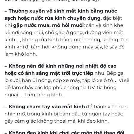
– Thường xuyên vệ sinh mắt kính bằng nước
sạch hoặc nước rửa kính chuyên dụng,
đặc biệt
khi
gặp nước mưa, mồ hôi muối
: cần vệ sinh khe
kẽ nơi sống mũi, chỗ gập ở gọng, đường viền mắt
kính…, không rửa kính bằng nước nóng, không đeo
kính khi đi tắm hơi, không dùng máy sấy, lò sấy để
làm khô kính.
– Không nên để kính những nơi nhiệt độ cao
hoặc có ánh sáng mặt trời trực tiếp
như: Bếp ga,
lò sưởi, bàn ủi nóng, cốp xe máy, táp lô xe ô tô… vì sẽ
dễ làm chảy các lớp phủ chống tia UV, tia hồng
ngoại … trên tròng kính.
– Không chạm tay vào mắt kính
để tránh việc bạn
nhìn mờ, tròng kính bị bám dầu từ ngón tay hoặc
gây cảm giác không thoải mái khi đeo kính.
– Không đeo kính khi chơi các môn thể thao đối