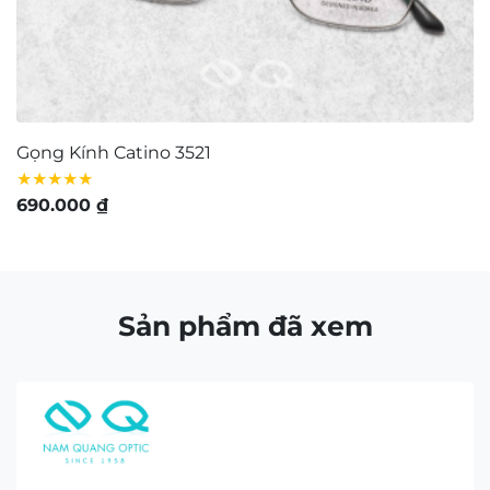
Gọng Kính Catino 3521
G
★★★★★
★
690.000
₫
2
Sản phẩm đã xem