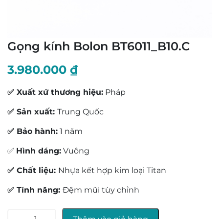
Gọng kính Bolon BT6011_B10.C
3.980.000
₫
✅ Xuất xứ thương hiệu:
Pháp
✅ Sản xuất:
Trung Quốc
✅ Bảo hành:
1 năm
✅
Hình dáng:
Vuông
✅ Chất liệu:
Nhựa kết hợp kim loại Titan
✅ Tính năng:
Đệm mũi tùy chỉnh
Gọng