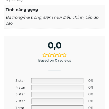
tròng chiết suất cao để kính mỏng đẹp
Tính năng gọng
➡️ Dễ phối đồ với nhiều phong cách khác nhau
Đa tròng/hai tròng, Đệm mũi điều chỉnh, Lắp độ
➡️ Phù hợp cho cả nam và nữ.
cao
0,0
Based on 0 reviews
5 star
0%
4 star
0%
3 star
0%
2 star
0%
1 star
0%