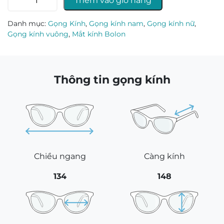
Thêm vào giỏ hàng
kính
Bolon
Danh mục:
Gọng Kính
,
Gọng kính nam
,
Gọng kính nữ
,
BT6011_B10.C
Gọng kính vuông
,
Mắt kính Bolon
số
lượng
Thông tin gọng kính
Chiều ngang
Càng kính
134
148