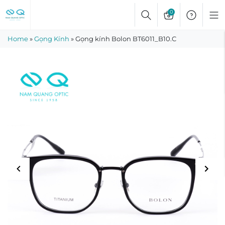
Skip
0
to
content
Home
»
Gọng Kính
»
Gọng kính Bolon BT6011_B10.C