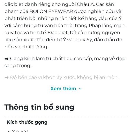
đặc biệt dành riêng cho người Châu Á. Các sản
phẩm của BOLON EYEWEAR được nghiên cứu và
phát triển bởi những nhà thiết kế hàng đầu của Ý,
với cảm hứng từ văn hóa thời trang Pháp lãng mạn,
quý tộc và tinh tế. Đặc biệt, tất cả những nguyên
liệu sản xuất đều đến từ Ý và Thụy Sỹ, đảm bảo độ
bền và chất lượng.
➡️ Gọng kính làm từ chất liệu cao cấp, mang vẻ đẹp
sang trọng.
➡️ Độ bền cao vì khó trầy xước, không bị ăn mòn.
Xem thêm
➡️ Không bị hoen gỉ, xỉn màu, không gây kích ứng
da. An toàn tuyệt đối cho sức khỏe người dùng.
Thông tin bổ sung
➡️ Gọng kính mỏng nhẹ, đem lại trải nghiệm thoải
mái nhất cho người đeo.
Kích thước gọng
➡️ Thích hợp với số độ từ 0 đến -3. Trên -3 độ nên lắp
S (44-52)