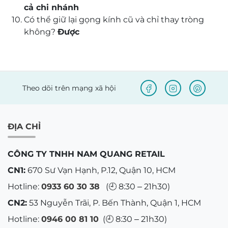
cả chi nhánh
Có thể giữ lại gọng kính cũ và chỉ thay tròng
không?
Được
Theo dõi trên mạng xã hội
ĐỊA CHỈ
CÔNG TY TNHH NAM QUANG RETAIL
CN1:
670 Sư Vạn Hạnh, P.12, Quận 10, HCM
Hotline:
0933 60 30 38
(🕘 8:30 – 21h30)
CN2:
53 Nguyễn Trãi, P. Bến Thành, Quận 1, HCM
Hotline:
0946 00 81 10
(🕘 8:30 – 21h30)