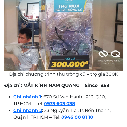
Địa chỉ chương trình thu tròng cũ – trợ giá 300K
Địa chỉ: MẮT KÍNH NAM QUANG – Since 1958
Chi nhánh 1
:
670 Sư Vạn Hạnh , P.12, Q.10,
TP.HCM –
Tel:
0933 603 038
Chi nhánh 2
:
53 Nguyễn Trãi, P. Bến Thành,
Quận 1, TP.HCM –
Tel:
0946 00 81 10