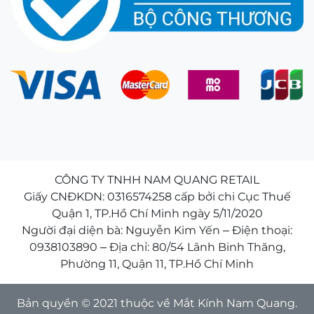
CÔNG TY TNHH NAM QUANG RETAIL
Giấy CNĐKDN: 0316574258 cấp bởi chi Cục Thuế
Quận 1, TP.Hồ Chí Minh ngày 5/11/2020
Người đại diện bà: Nguyễn Kim Yến – Điện thoại:
0938103890 – Địa chỉ: 80/54 Lãnh Binh Thăng,
Phường 11, Quận 11, TP.Hồ Chí Minh
Bản quyền © 2021 thuộc về Mắt Kính Nam Quang.