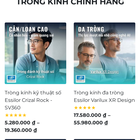
TRÒNG KÍNH CHÍNH HÃNG
Tròng kính kỹ thuật số
Tròng kính đa tròng
Essilor Crizal Rock -
Essilor Varilux XR Design
SV360
★★★★★
★★★★★
17.580.000
₫
–
Khoảng
5.280.000
₫
–
55.980.000
₫
Khoảng
giá:
19.360.000
₫
giá:
từ