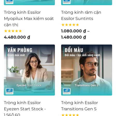
Tròng kính Essilor
Tròng kính râm cận
Myopilux Max kiểm soát
Essilor Suntints
cận thị
★★★★★
★★★★★
1.080.000
₫
–
Khoảng
4.480.000
₫
1.480.000
₫
giá:
từ
1.080.000 ₫
đến
1.480.000 ₫
Tròng kính Essilor
Tròng kính Essilor
Eyezen Start Stock -
Transitions Gen S
1.56/1.60
★★★★★