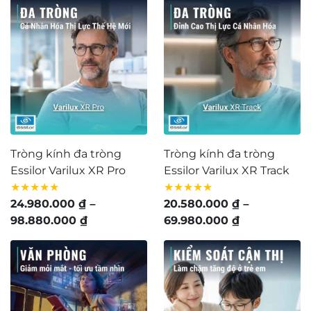
từ
17.580.000 ₫
5.280.000 ₫
đến
đến
55.980.000 
19.360.000 ₫
Tròng kính đa tròng
Tròng kính đa tròng
Essilor Varilux XR Pro
Essilor Varilux XR Track
★★★★★
★★★★★
24.980.000
₫
–
20.580.000
₫
–
Khoảng
Khoảng
98.880.000
₫
69.980.000
₫
giá:
giá:
từ
từ
24.980.000 ₫
20.580.000 
đến
đến
98.880.000 ₫
69.980.000 