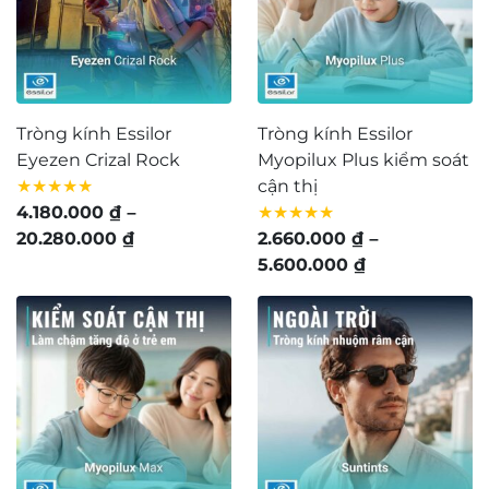
Tròng kính Essilor
Tròng kính Essilor
Eyezen Crizal Rock
Myopilux Plus kiểm soát
★★★★★
cận thị
4.180.000
₫
–
★★★★★
Khoảng
20.280.000
₫
2.660.000
₫
–
giá:
Khoảng
5.600.000
₫
từ
giá:
4.180.000 ₫
từ
đến
2.660.000 ₫
20.280.000 ₫
đến
5.600.000 ₫