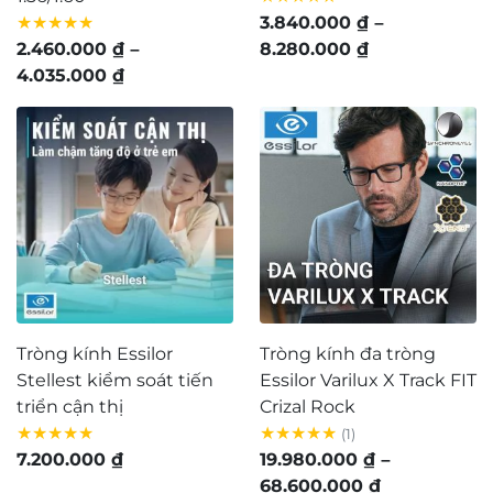
★★★★★
3.840.000
₫
–
Khoảng
2.460.000
₫
–
8.280.000
₫
Khoảng
giá:
4.035.000
₫
giá:
từ
từ
3.840.000 ₫
2.460.000 ₫
đến
đến
8.280.000 ₫
4.035.000 ₫
Tròng kính Essilor
Tròng kính đa tròng
Stellest kiểm soát tiến
Essilor Varilux X Track FIT
triển cận thị
Crizal Rock
★★★★★
★★★★★
(1)
7.200.000
₫
19.980.000
₫
–
Khoảng
68.600.000
₫